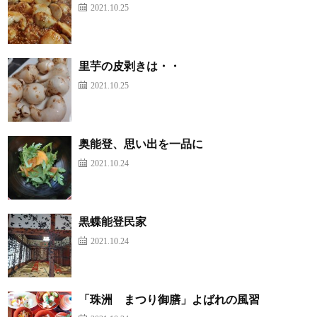
2021.10.25
里芋の皮剥きは・・
2021.10.25
奥能登、思い出を一品に
2021.10.24
黒蝶能登民家
2021.10.24
「珠洲 まつり御膳」よばれの風習