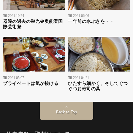
2021.10.24
2021.06.06
器達の過去の栄光＠奥能登国
一年前の水ぶきを・・
際芸術祭
2021.05.07
2021.04.21
プライベートは気が抜ける
ひたすら細かく、そしてぐつ
ぐつお寿司の具
Back to Top