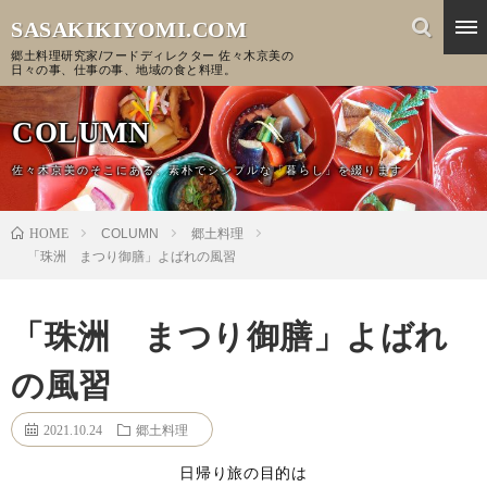
SASAKIKIYOMI.COM
郷土料理研究家/フードディレクター 佐々木京美の
日々の事、仕事の事、地域の食と料理。
COLUMN
佐々木京美のそこにある、素朴でシンプルな「暮らし」を綴ります
HOME
COLUMN
郷土料理
「珠洲 まつり御膳」よばれの風習
「珠洲 まつり御膳」よばれ
の風習
2021.10.24
郷土料理
日帰り旅の目的は