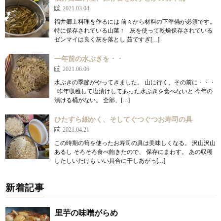
2021.03.04
福井郷土料理を作るには 前々から材料の下準備が必須です。
特に保存されている山菜 ↑ 灰を使って乾燥保存されている
ゼンマイは良く灰を落とし 茹ですぎ[…]
一年前の水ぶきを・・
2021.06.06
水ぶきの季節がやってきました。 山に行く、その前に・・・
昨年収穫して塩漬けしてあった水ぶきを食べないと 今年の
漬ける桶がない。 全部、[…]
ひたすら細かく、そしてぐつぐつお寿司の具
2021.04.21
この時期の筍を使ったお寿司の具は美味しくなる。 沢山沢山
あるし そろそろ食べ飽きたので、 保存にまわす。 あの収穫
したしいたけも いい具合に干しあがっ[…]
新着記事
里芋の味噌がらめ