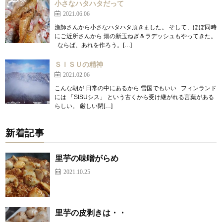
小さなハタハタだって
2021.06.06
漁師さんから小さなハタハタ頂きました。 そして、ほぼ同時
にご近所さんから 畑の新玉ねぎ＆ラデッシュもやってきた。
ならば、あれを作ろう。[…]
ＳＩＳＵの精神
2021.02.06
こんな朝が 日常の中にあるから 雪国でもいい フィンランド
には 「SISUシス」 という古くから受け継がれる言葉がある
らしい。 厳しい閉[…]
新着記事
里芋の味噌がらめ
2021.10.25
里芋の皮剥きは・・