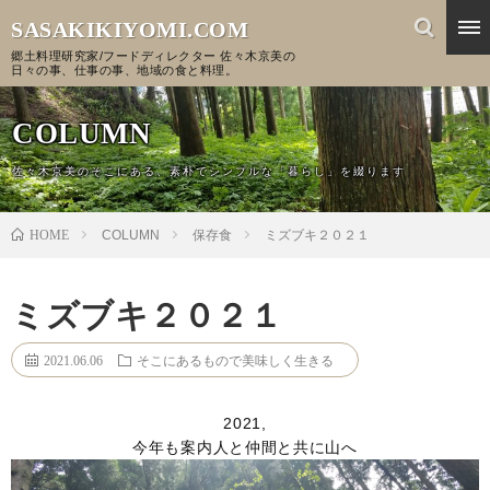
SASAKIKIYOMI.COM
郷土料理研究家/フードディレクター 佐々木京美の
日々の事、仕事の事、地域の食と料理。
COLUMN
佐々木京美のそこにある、素朴でシンプルな「暮らし」を綴ります
HOME
COLUMN
保存食
ミズブキ２０２１
ミズブキ２０２１
2021.06.06
そこにあるもので美味しく生きる
2021,
今年も案内人と仲間と共に山へ