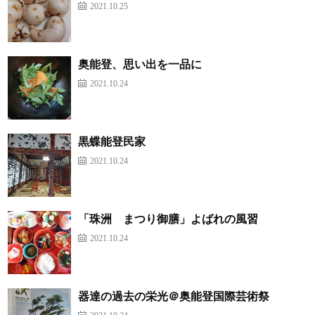
2021.10.25
奥能登、思い出を一品に
2021.10.24
黒蝶能登民家
2021.10.24
「珠洲 まつり御膳」よばれの風習
2021.10.24
器達の過去の栄光＠奥能登国際芸術祭