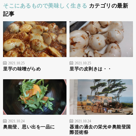
そこにあるもので美味しく生きる
カテゴリの最新
記事
2021.10.25
2021.10.25
里芋の味噌がらめ
里芋の皮剥きは・・
2021.10.24
2021.10.24
奥能登、思い出を一品に
器達の過去の栄光＠奥能登国
際芸術祭