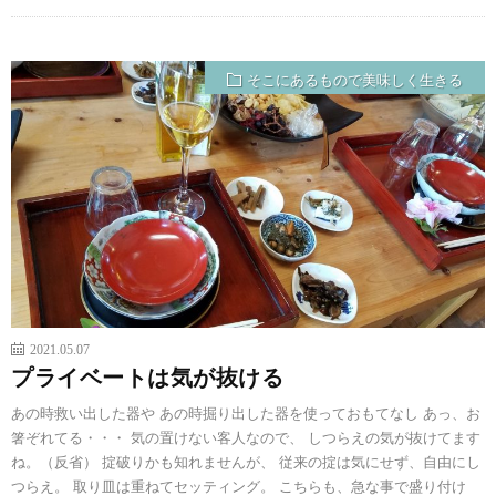
そこにあるもので美味しく生きる
郷土料理
保存食
2021.05.07
プライベートは気が抜ける
あの時救い出した器や あの時掘り出した器を使っておもてなし あっ、お
箸ぞれてる・・・ 気の置けない客人なので、 しつらえの気が抜けてます
ね。（反省） 掟破りかも知れませんが、 従来の掟は気にせず、自由にし
つらえ。 取り皿は重ねてセッティング。 こちらも、急な事で盛り付け