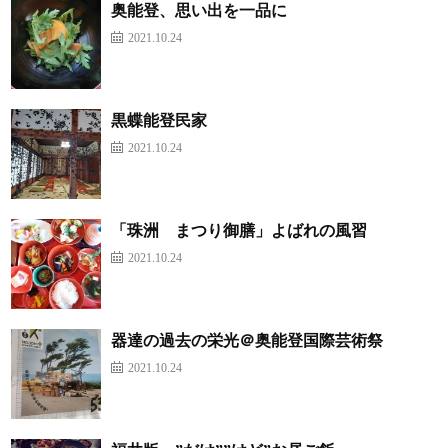
奥能登、思い出を一品に
2021.10.24
黒蝶能登民家
2021.10.24
「珠洲 まつり御膳」よばれの風習
2021.10.24
器達の過去の栄光＠奥能登国際芸術祭
2021.10.24