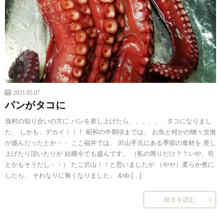
2021.05.07
パンがタコに
漁村の知り合いの方に パンを差し上げたら、、、、、 タコになりまし
た。 しかも、デカイ！！！ 昭和の中期頃までは、 お魚と何かの物々交換
が盛んだったとか・・ ここ福井では、 沢山手元にある季節の食材を 差し
上げたり頂いたりが 結構今でも盛んです。 （私の周りだけ？？いや、筍
とかもそうだし・・） たこ沢山！！と思いましたが （やや）柔らか煮に
したら、 それなりに無くなりました。 &nb […]
続きを読む