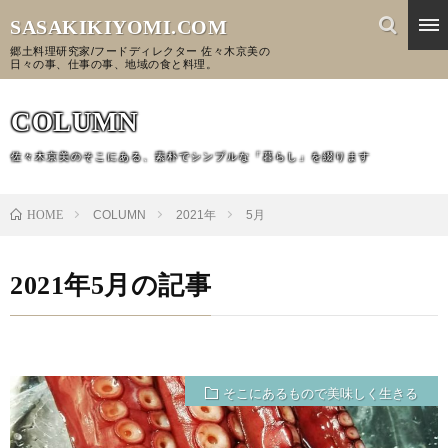
SASAKIKIYOMI.COM
郷土料理研究家/フードディレクター 佐々木京美の
日々の事、仕事の事、地域の食と料理。
COLUMN
佐々木京美のそこにある、素朴でシンプルな「暮らし」を綴ります
HOME
COLUMN
2021年
5月
2021年5月の記事
そこにあるもので美味しく生きる
季節の写真集