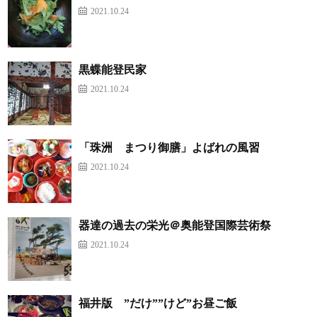
2021.10.24
黒蝶能登民家
2021.10.24
「珠洲 まつり御膳」よばれの風習
2021.10.24
器達の過去の栄光＠奥能登国際芸術祭
2021.10.24
福井版 ”だけ””けど”お昼ご飯