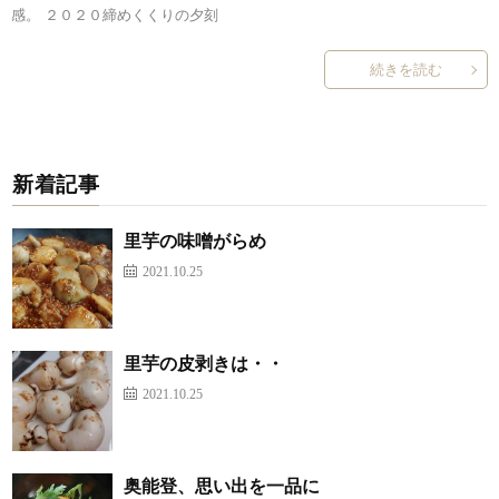
感。 ２０２０締めくくりの夕刻
続きを読む
新着記事
里芋の味噌がらめ
2021.10.25
里芋の皮剥きは・・
2021.10.25
奥能登、思い出を一品に