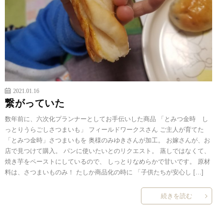
2021.01.16
繋がっていた
数年前に、六次化プランナーとしてお手伝いした商品 「とみつ金時 し
っとりうらごしさつまいも」 フィールドワークスさん ご主人が育てた
「とみつ金時」さつまいもを 奥様のみゆきさんが加工。 お嫁さんが、お
店で見つけて購入。 パンに使いたいとのリクエスト。 蒸しではなくて、
焼き芋をペーストにしているので、 しっとりなめらかで甘いです。 原材
料は、さつまいものみ！ たしか商品化の時に 「子供たちが安心し […]
続きを読む