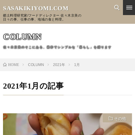
SASAKIKIYOMI.COM
郷土料理研究家/フードディレクター 佐々木京美の
日々の事、仕事の事、地域の食と料理。
COLUMN
佐々木京美のそこにある、素朴でシンプルな「暮らし」を綴ります
HOME
COLUMN
2021年
1月
2021年1月の記事
その他