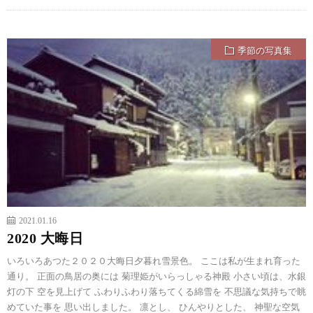
季節の写真集
2021.01.16
2020 大晦日
いろいろあつた２０２０大晦日夕暮れ雪景色。 ここは私が生まれ育った
通り。 正面の鳥居の奥には 菊理姫がいらっしゃる神殿 小さい頃は、水銀
灯の下 空を見上げて ふわりふわり落ちてくる綿雪を 不思議な気持ちで眺
めていた事を 思い出しました。 凛とし、 ひんやりとした、 神聖な空気