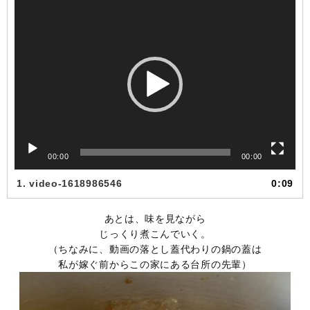
動
画
プ
レ
ー
ヤ
ー
00:00
00:00
1.
video-1618986546
0:09
あとは、味を見ながら
じっくり煮こんでいく。
（ちなみに、動画の落とし蓋代わりの鍋の蓋は
私が嫁ぐ前からこの家にある台所の先輩）