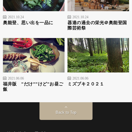
2021.10.24
2021.10.24
奥能登、思い出を一品に
器達の過去の栄光＠奥能登国
際芸術祭
2021.06.06
2021.06.06
福井版 ”だけ””けど”お昼ご
ミズブキ２０２１
飯
Back to Top