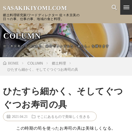
SASAKIKIYOMI.COM
郷土料理研究家/フードディレクター 佐々木京美の
日々の事、仕事の事、地域の食と料理。
COLUMN
佐々木京美のそこにある、素朴でシンプルな「暮らし」を綴ります
HOME
COLUMN
郷土料理
ひたすら細かく、そしてぐつぐつお寿司の具
ひたすら細かく、そしてぐつ
ぐつお寿司の具
2021.04.21
そこにあるもので美味しく生きる
この時期の筍を使ったお寿司の具は美味しくなる。