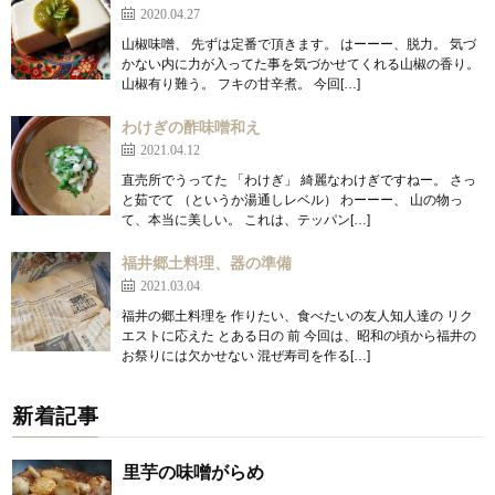
2020.04.27
山椒味噌、 先ずは定番で頂きます。 はーーー、脱力。 気づ
かない内に力が入ってた事を気づかせてくれる山椒の香り。
山椒有り難う。 フキの甘辛煮。 今回[…]
わけぎの酢味噌和え
2021.04.12
直売所でうってた 「わけぎ」 綺麗なわけぎですねー。 さっ
と茹でて （というか湯通しレベル） わーーー、 山の物っ
て、本当に美しい。 これは、テッパン[…]
福井郷土料理、器の準備
2021.03.04
福井の郷土料理を 作りたい、食べたいの友人知人達の リク
エストに応えた とある日の 前 今回は、昭和の頃から福井の
お祭りには欠かせない 混ぜ寿司を作る[…]
新着記事
里芋の味噌がらめ