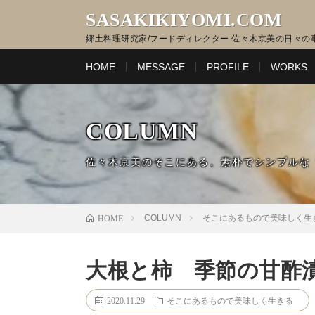
SASAKIKIYOMI.COM
郷土料理研究家/フードディレクター 佐々木京美の日々の
HOME
MESSAGE
PROFILE
WORKS
COLUMN
佐々木京美のそこにある、素朴でシンプルな
COLUMN
そこにあるもので美味しく生
HOME
大根と柿 季節の甘酢
2020.11.29
そこにあるもので美味しく生きる