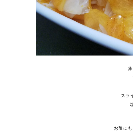
薄
スラ
お酢にも