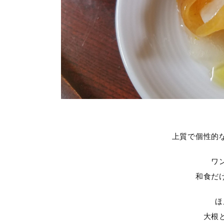
上質で個性的
ワ
和食だ
ほ
大根