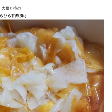
大根と柿の
らひら甘酢漬け