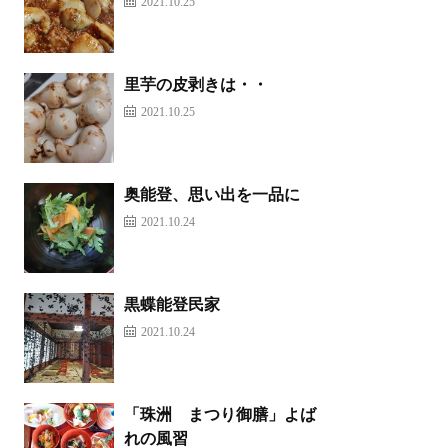
2021.10.25
里芋の皮剥きは・・
2021.10.25
奥能登、思い出を一品に
2021.10.24
黒蝶能登民家
2021.10.24
「珠洲 まつり御膳」よば
れの風習