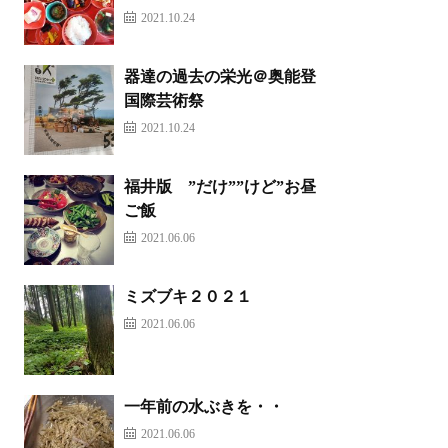
2021.10.24
器達の過去の栄光＠奥能登
国際芸術祭
2021.10.24
福井版 ”だけ””けど”お昼
ご飯
2021.06.06
ミズブキ２０２１
2021.06.06
一年前の水ぶきを・・
2021.06.06