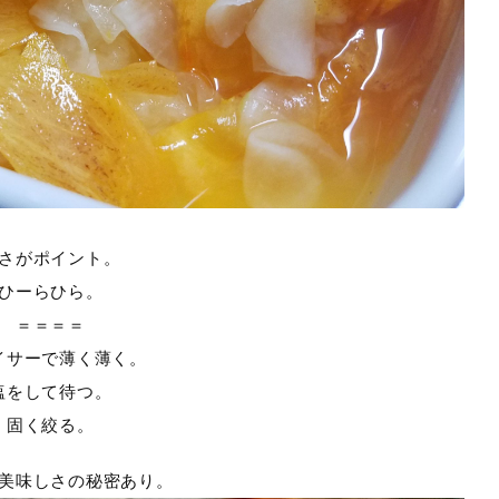
さがポイント。
ひーらひら。
＝＝＝＝
イサーで薄く薄く。
塩をして待つ。
固く絞る。
美味しさの秘密あり。