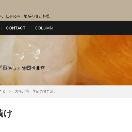
事、仕事の事、地域の食と料理。
CONTACT
COLUMN
「暮らし」を綴ります
きる
大根と柿 季節の甘酢漬け
漬け