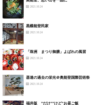
奥能登、思い出を一品に
2021.10.24
黒蝶能登民家
2021.10.24
「珠洲 まつり御膳」よばれの風習
2021.10.24
器達の過去の栄光＠奥能登国際芸術祭
2021.10.24
福井版 ”だけ””けど”お昼ご飯