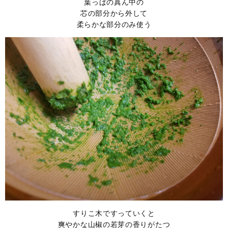
葉っぱの真ん中の
芯の部分から外して
柔らかな部分のみ使う
すりこ木ですっていくと
爽やかな山椒の若芽の香りがたつ