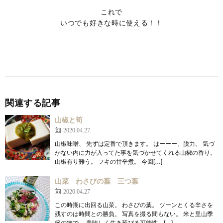
これで
いつでも好きな時に使える！！
関連する記事
山椒と筍
2020.04.27
山椒味噌、 先ずは定番で頂きます。 はーーー、脱力。 気づ
かない内に力が入ってた事を気づかせてくれる山椒の香り。
山椒有り難う。 フキの甘辛煮。 今回[…]
山菜 わさびの葉 三つ葉
2020.04.27
この時期に出回る山菜。 わさびの葉。 ツーンとくる辛さを
残すのは時間との勝負。 写真を撮る間もない。 米と里山季