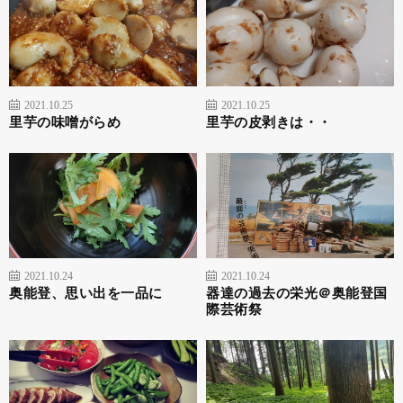
2021.10.25
2021.10.25
里芋の味噌がらめ
里芋の皮剥きは・・
2021.10.24
2021.10.24
奥能登、思い出を一品に
器達の過去の栄光＠奥能登国
際芸術祭