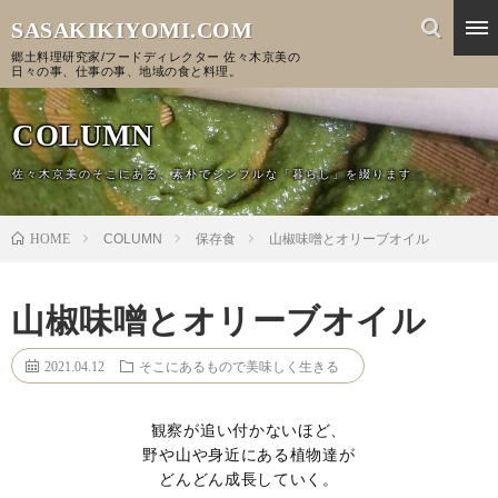
SASAKIKIYOMI.COM
郷土料理研究家/フードディレクター 佐々木京美の
日々の事、仕事の事、地域の食と料理。
COLUMN
佐々木京美のそこにある、素朴でシンプルな「暮らし」を綴ります
HOME
COLUMN
保存食
山椒味噌とオリーブオイル
山椒味噌とオリーブオイル
2021.04.12
そこにあるもので美味しく生きる
観察が追い付かないほど、
野や山や身近にある植物達が
どんどん成長していく。