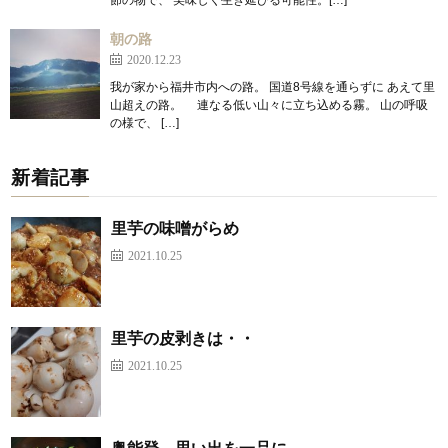
節の物で、 美味しく生き延びる可能性。[…]
朝の路
2020.12.23
我が家から福井市内への路。 国道8号線を通らずに あえて里
山超えの路。 連なる低い山々に立ち込める霧。 山の呼吸
の様で、 […]
新着記事
里芋の味噌がらめ
2021.10.25
里芋の皮剥きは・・
2021.10.25